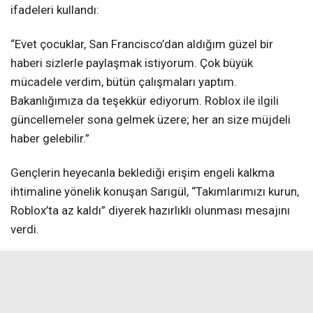
ifadeleri kullandı:
“Evet çocuklar, San Francisco’dan aldığım güzel bir
haberi sizlerle paylaşmak istiyorum. Çok büyük
mücadele verdim, bütün çalışmaları yaptım.
Bakanlığımıza da teşekkür ediyorum. Roblox ile ilgili
güncellemeler sona gelmek üzere; her an size müjdeli
haber gelebilir.”
Gençlerin heyecanla beklediği erişim engeli kalkma
ihtimaline yönelik konuşan Sarıgül, “Takımlarımızı kurun,
Roblox’ta az kaldı” diyerek hazırlıklı olunması mesajını
verdi.
ROBLOX NEDEN ERİŞİME KAPATILMIŞTI?
Bilgi Teknolojileri ve İletişim Kurumu (BTK) tarafından