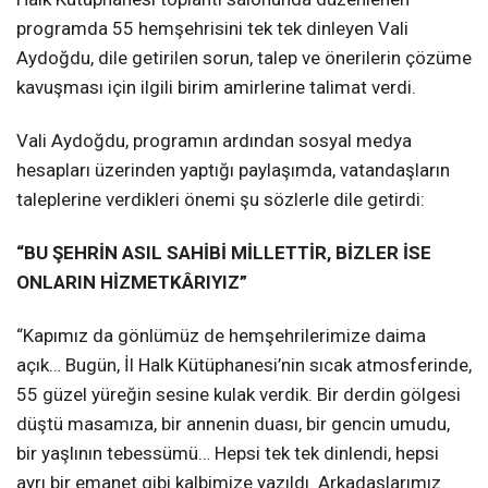
programda 55 hemşehrisini tek tek dinleyen Vali
Aydoğdu, dile getirilen sorun, talep ve önerilerin çözüme
kavuşması için ilgili birim amirlerine talimat verdi.
Vali Aydoğdu, programın ardından sosyal medya
hesapları üzerinden yaptığı paylaşımda, vatandaşların
taleplerine verdikleri önemi şu sözlerle dile getirdi:
“BU ŞEHRİN ASIL SAHİBİ MİLLETTİR, BİZLER İSE
ONLARIN HİZMETKÂRIYIZ”
“Kapımız da gönlümüz de hemşehrilerimize daima
açık… Bugün, İl Halk Kütüphanesi’nin sıcak atmosferinde,
55 güzel yüreğin sesine kulak verdik. Bir derdin gölgesi
düştü masamıza, bir annenin duası, bir gencin umudu,
bir yaşlının tebessümü… Hepsi tek tek dinlendi, hepsi
ayrı bir emanet gibi kalbimize yazıldı. Arkadaşlarımız