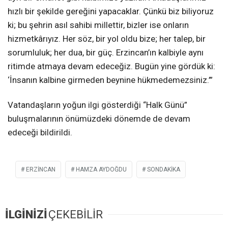
hızlı bir şekilde gereğini yapacaklar. Çünkü biz biliyoruz
ki; bu şehrin asıl sahibi millettir, bizler ise onların
hizmetkârıyız. Her söz, bir yol oldu bize; her talep, bir
sorumluluk; her dua, bir güç. Erzincan’ın kalbiyle aynı
ritimde atmaya devam edeceğiz. Bugün yine gördük ki:
‘İnsanın kalbine girmeden beynine hükmedemezsiniz.’”
Vatandaşların yoğun ilgi gösterdiği “Halk Günü”
buluşmalarının önümüzdeki dönemde de devam
edeceği bildirildi.
ERZİNCAN
HAMZA AYDOĞDU
SONDAKIKA
İLGİNİZİ
ÇEKEBİLİR