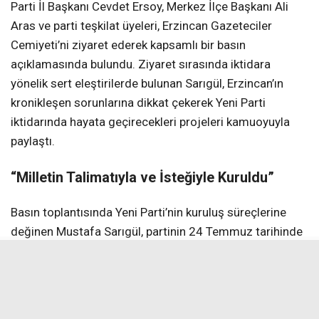
Parti İl Başkanı Cevdet Ersoy, Merkez İlçe Başkanı Ali
Aras ve parti teşkilat üyeleri, Erzincan Gazeteciler
Cemiyeti’ni ziyaret ederek kapsamlı bir basın
açıklamasında bulundu. Ziyaret sırasında iktidara
yönelik sert eleştirilerde bulunan Sarıgül, Erzincan’ın
kronikleşen sorunlarına dikkat çekerek Yeni Parti
iktidarında hayata geçirecekleri projeleri kamuoyuyla
paylaştı.
“Milletin Talimatıyla ve İsteğiyle Kuruldu”
Basın toplantısında Yeni Parti’nin kuruluş süreçlerine
değinen Mustafa Sarıgül, partinin 24 Temmuz tarihinde
milletin talimatı ve isteği doğrultusunda kurulduğunu
belirtti. Erzincan’dan bu iktidar yürüyüşüne katıldıklarını
ifade eden Sarıgül,
“Milletimiz için, ülkemiz için ‘doğrusu
budur’ dedik. Cevdet başkanımızla, il-ilçe