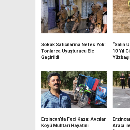
Sokak Satıcılarına Nefes Yok:
“Salih U
Tonlarca Uyuşturucu Ele
10 Yıl G
Geçirildi
Yüzbaşı 
Erzincan’da Feci Kaza: Avcılar
Erzinca
Köyü Muhtarı Hayatını
Aracı il