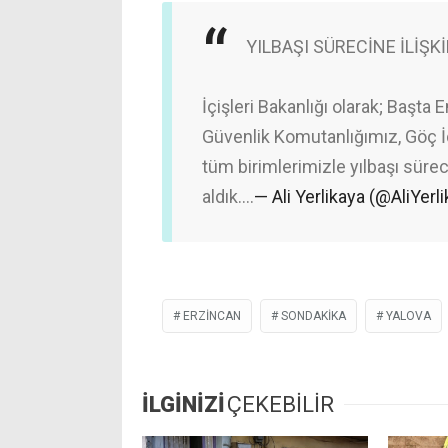
YILBAŞI SÜRECİNE İLİŞK
İçişleri Bakanlığı olarak; Başta
Güvenlik Komutanlığımız, Göç İ
tüm birimlerimizle yılbaşı sürec
aldık.…
— Ali Yerlikaya (@AliYerl
ERZİNCAN
SONDAKIKA
YALOVA
İLGİNİZİ
ÇEKEBİLİR