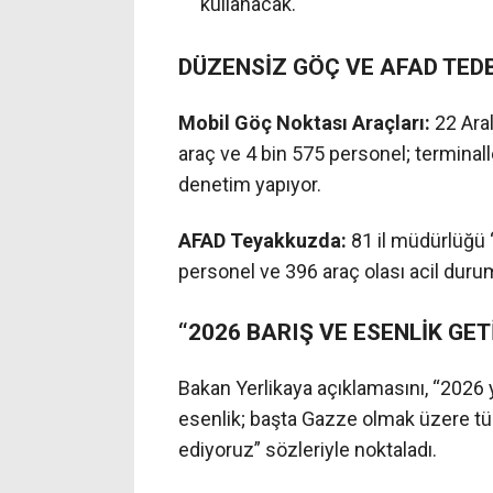
kullanacak.
DÜZENSİZ GÖÇ VE AFAD TEDB
Mobil Göç Noktası Araçları:
22 Ara
araç ve 4 bin 575 personel; terminal
denetim yapıyor.
AFAD Teyakkuzda:
81 il müdürlüğü “
personel ve 396 araç olası acil durum
“2026 BARIŞ VE ESENLİK GET
Bakan Yerlikaya açıklamasını, “2026 y
esenlik; başta Gazze olmak üzere t
ediyoruz” sözleriyle noktaladı.