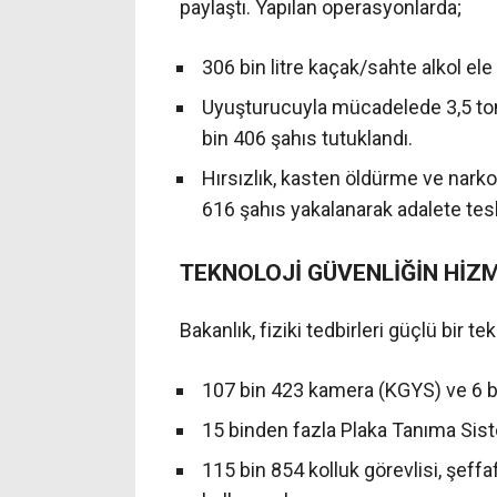
paylaştı. Yapılan operasyonlarda;
306 bin litre kaçak/sahte alkol ele 
Uyuşturucuyla mücadelede 3,5 ton
bin 406 şahıs tutuklandı.
Hırsızlık, kasten öldürme ve narko
616 şahıs yakalanarak adalete tesl
TEKNOLOJİ GÜVENLİĞİN HİZ
Bakanlık, fiziki tedbirleri güçlü bir t
107 bin 423 kamera (KGYS) ve 6 b
15 binden fazla Plaka Tanıma Sist
115 bin 854 kolluk görevlisi, şeff