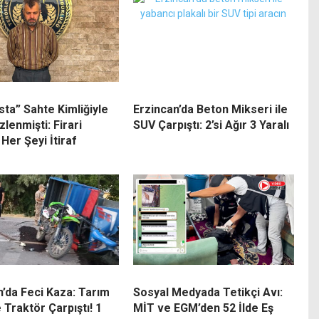
sta” Sahte Kimliğiyle
Erzincan’da Beton Mikseri ile
izlenmişti: Firari
SUV Çarpıştı: 2’si Ağır 3 Yaralı
Her Şeyi İtiraf
n’da Feci Kaza: Tarım
Sosyal Medyada Tetikçi Avı:
e Traktör Çarpıştı! 1
MİT ve EGM’den 52 İlde Eş