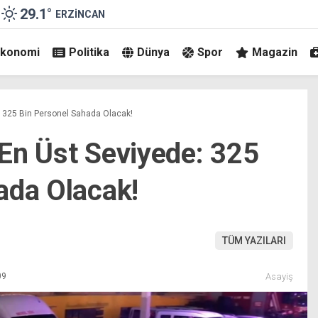
29.1
°
ERZINCAN
Ekonomi
Politika
Dünya
Spor
Magazin
e: 325 Bin Personel Sahada Olacak!
i En Üst Seviyede: 325
ada Olacak!
TÜM YAZILARI
09
Asayiş