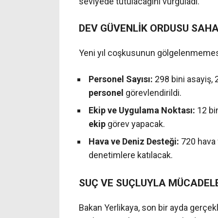
seviyede tutulacağını vurguladı.
DEV GÜVENLİK ORDUSU SAHA
Yeni yıl coşkusunun gölgelenmemesi 
Personel Sayısı:
298 bini asayiş, 
personel
görevlendirildi.
Ekip ve Uygulama Noktası:
12 bi
ekip
görev yapacak.
Hava ve Deniz Desteği:
720 hava 
denetimlere katılacak.
SUÇ VE SUÇLUYLA MÜCADELE
Bakan Yerlikaya, son bir ayda gerçek