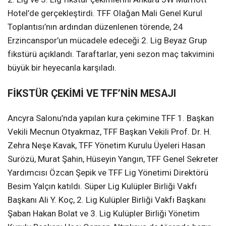
Hotel’de gerçekleştirdi. TFF Olağan Mali Genel Kurul
Toplantısı’nın ardından düzenlenen törende, 24
Erzincanspor’un mücadele edeceği 2. Lig Beyaz Grup
fikstürü açıklandı. Taraftarlar, yeni sezon maç takvimini
büyük bir heyecanla karşıladı.
FİKSTÜR ÇEKİMİ VE TFF’NİN MESAJI
Ancyra Salonu’nda yapılan kura çekimine TFF 1. Başkan
Vekili Mecnun Otyakmaz, TFF Başkan Vekili Prof. Dr. H.
Zehra Neşe Kavak, TFF Yönetim Kurulu Üyeleri Hasan
Surözü, Murat Şahin, Hüseyin Yangın, TFF Genel Sekreter
Yardımcısı Özcan Şepik ve TFF Lig Yönetimi Direktörü
Besim Yalçın katıldı. Süper Lig Kulüpler Birliği Vakfı
Başkanı Ali Y. Koç, 2. Lig Kulüpler Birliği Vakfı Başkanı
Şaban Hakan Bolat ve 3. Lig Kulüpler Birliği Yönetim