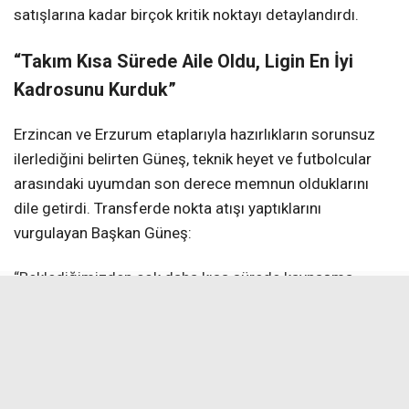
satışlarına kadar birçok kritik noktayı detaylandırdı.
“Takım Kısa Sürede Aile Oldu, Ligin En İyi
Kadrosunu Kurduk”
Erzincan ve Erzurum etaplarıyla hazırlıkların sorunsuz
ilerlediğini belirten Güneş, teknik heyet ve futbolcular
arasındaki uyumdan son derece memnun olduklarını
dile getirdi. Transferde nokta atışı yaptıklarını
vurgulayan Başkan Güneş:
“Beklediğimizden çok daha kısa sürede kaynaşma
sağlandı. Erzurum kampı fiziksel yükleme açısından
bizim için büyük avantaj. Teknik heyetimizin talepleri
doğrultusunda hareket ettik; ligin en iyi forvet hattını, en
iyi savunmasını ve güçlü bir orta sahasını oluşturduk. Bir
iki küçük dokunuş dışında transferi büyük ölçüde