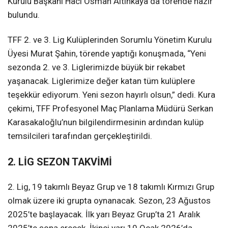
Kurulu Başkanı Hacı Osman Altınkaya da törende hazır
bulundu.
TFF 2. ve 3. Lig Kulüplerinden Sorumlu Yönetim Kurulu
Üyesi Murat Şahin, törende yaptığı konuşmada, “Yeni
sezonda 2. ve 3. Liglerimizde büyük bir rekabet
yaşanacak. Liglerimize değer katan tüm kulüplere
teşekkür ediyorum. Yeni sezon hayırlı olsun,” dedi. Kura
çekimi, TFF Profesyonel Maç Planlama Müdürü Serkan
Karasakaloğlu’nun bilgilendirmesinin ardından kulüp
temsilcileri tarafından gerçekleştirildi.
2. LİG SEZON TAKVİMİ
2. Lig, 19 takımlı Beyaz Grup ve 18 takımlı Kırmızı Grup
olmak üzere iki grupta oynanacak. Sezon, 23 Ağustos
2025’te başlayacak. İlk yarı Beyaz Grup’ta 21 Aralık
2025’te sona erecek. İkinci yarı 10 Ocak 2026’da