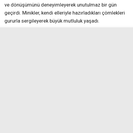
ve dönüşümünü deneyimleyerek unutulmaz bir gün
geçirdi. Minikler, kendi elleriyle hazırladıkları çömlekleri
gururla sergileyerek büyük mutluluk yaşadı.
Okul Müdürü Murat Kılıç, çömlek yapımının el becerisi,
sabır ve dikkat gerektiren önemli bir kültürel miras
olduğuna vurgu yaptı. Etkinliğin çocukların motor
becerilerini geliştirmesi açısından da büyük değer
taşıdığını ifade eden Kılıç, okulun bu tür uygulamalı
eğitim faaliyetleriyle öğrencilerin hem kültürel
zenginlikleri tanıdığını hem de özgüven kazandığını
söyledi. Öğrencilerin geleneksel Türk el sanatlarına
ilgisini artıracak benzer çalışmalara devam edeceklerini
belirten Kılıç, çocukların birlikte öğrenip üretmesinin
önemli bir sosyal kazanım olduğunu da dile getirdi. Bu
tür aktivitelerin eğitim-öğretim sürecine canlılık kattığını
sözlerine ekledi.