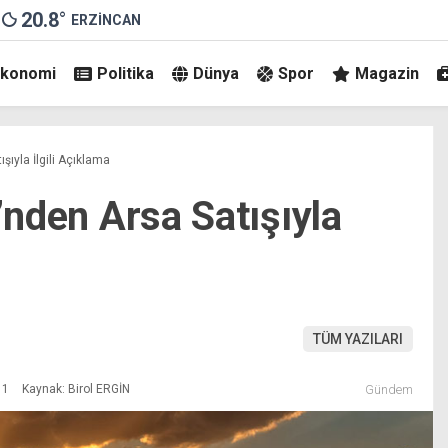
20.8
°
ERZINCAN
Ekonomi
Politika
Dünya
Spor
Magazin
şıyla İlgili Açıklama
i’nden Arsa Satışıyla
TÜM YAZILARI
11
Kaynak: Birol ERGİN
Gündem