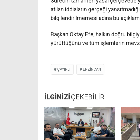
Sürecin tamamen yasal çerçevede yü
atılan iddiaların gerçeği yansıtmadığ
bilgilendirilmemesi adına bu açıklama
Başkan Oktay Efe, halkın doğru bilgiy
yürüttüğünü ve tüm işlemlerin mevzua
ÇAYIRLI
ERZINCAN
İLGİNİZİ
ÇEKEBİLİR