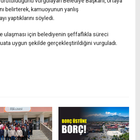
rütüldüğünü vurgulayan Belediye Başkanı, ortaya
ını belirterek, kamuoyunun yanlış
yı yaptıklarını söyledi.
e ulaşması için belediyenin şeffaflıkla süreci
ta uygun şekilde gerçekleştirildiğini vurguladı.