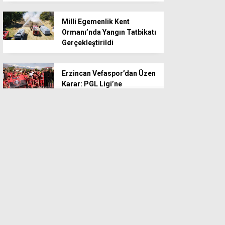
Milli Egemenlik Kent
Ormanı’nda Yangın Tatbikatı
Gerçekleştirildi
Erzincan Vefaspor’dan Üzen
Karar: PGL Ligi’ne
Katılmayacaklar
Diyanet Heyetinden Hafız
Adaylarına Rehber
Niteliğinde Tavsiyeler
Nefesler Büyük Tatbikat İçin
Tutuldu: AFAD’dan Dev
Hazırlık Toplantısı