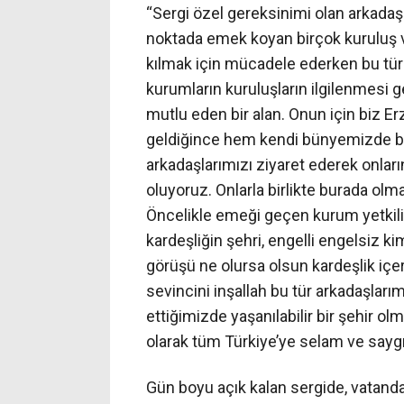
“Sergi özel gereksinimi olan arkadaş
noktada emek koyan birçok kuruluş va
kılmak için mücadele ederken bu tür 
kurumların kuruluşların ilgilenmesi 
mutlu eden bir alan. Onun için biz E
geldiğince hem kendi bünyemizde ba
arkadaşlarımızı ziyaret ederek onları
oluyoruz. Onlarla birlikte burada o
Öncelikle emeği geçen kurum yetkili
kardeşliğin şehri, engelli engelsiz k
görüşü ne olursa olsun kardeşlik içer
sevincini inşallah bu tür arkadaşla
ettiğimizde yaşanılabilir bir şehir 
olarak tüm Türkiye’ye selam ve saygıl
Gün boyu açık kalan sergide, vatandaş