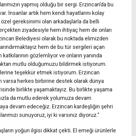
larımızın yapmış olduğu bir sergi. Erzincan’da bu
r. İnsanlar artık hem kendi hayatlarını kolay
özel gereksinimi olan arkadaşlarla da belli
gerçekten ziyadesiyle hem ihtiyaç hem de onları
rzincan Belediyesi olarak bu noktada elimizden
rındırmaktayız hem de bu tür sergileri açan
n katkılarının gözlemliyor ve onların yanında
lmaktan mutlu olduğumuzu bildirmek istiyorum.
lerine teşekkür etmek istiyorum. Erzincan
im varsa herkes birbirine destek olarak dünya
isinde birlikte yaşamaktayız. Bu birlikte yaşama
rımızla da mutlu ederek yolumuza devam
olmaya devam edeceğiz. Erzincan kardeşliğin şehri
arımızı sunuyoruz, iyi ki varsınız diyoruz.”
ların yoğun ilgisi dikkat çekti. El emeği ürünlerle