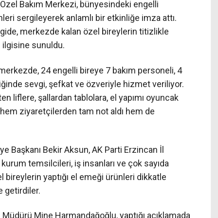
 Özel Bakım Merkezi, bünyesindeki engelli
leri sergileyerek anlamlı bir etkinliğe imza attı.
de, merkezde kalan özel bireylerin titizlikle
n ilgisine sunuldu.
merkezde, 24 engelli bireye 7 bakım personeli, 4
liğinde sevgi, şefkat ve özveriyle hizmet veriliyor.
ten liflere, şallardan tablolara, el yapımı oyuncak
, hem ziyaretçilerden tam not aldı hem de
e Başkanı Bekir Aksun, AK Parti Erzincan İl
kurum temsilcileri, iş insanları ve çok sayıda
el bireylerin yaptığı el emeği ürünleri dikkatle
 getirdiler.
 Müdürü Mine Harmandağoğlu, yaptığı açıklamada