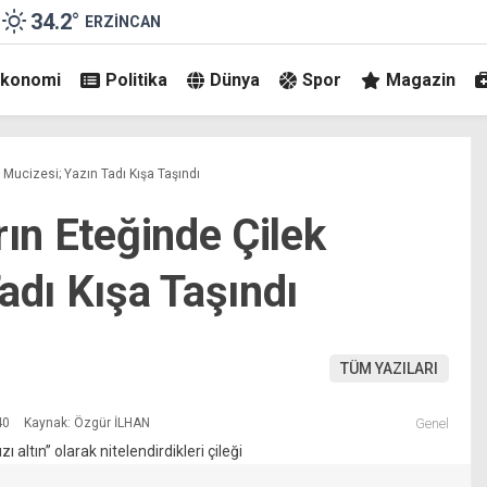
34.2
°
ERZINCAN
Ekonomi
Politika
Dünya
Spor
Magazin
k Mucizesi; Yazın Tadı Kışa Taşındı
rın Eteğinde Çilek
adı Kışa Taşındı
TÜM YAZILARI
40
Kaynak: Özgür İLHAN
Genel