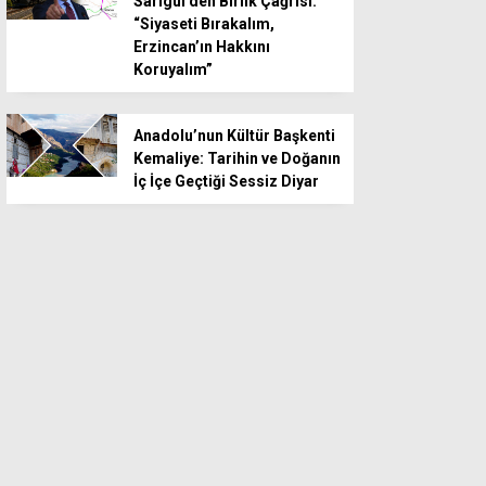
Sarıgül’den Birlik Çağrısı:
“Siyaseti Bırakalım,
Erzincan’ın Hakkını
Koruyalım”
Anadolu’nun Kültür Başkenti
Kemaliye: Tarihin ve Doğanın
İç İçe Geçtiği Sessiz Diyar