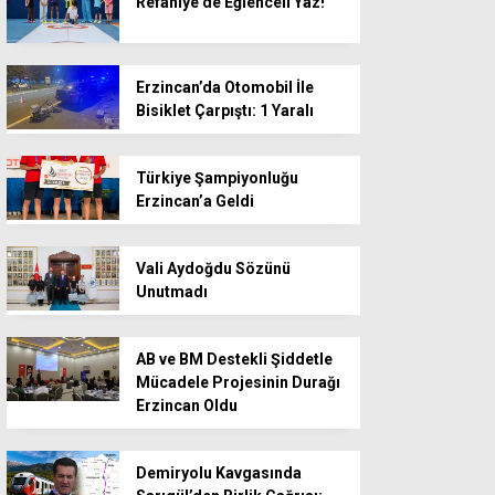
Refahiye’de Eğlenceli Yaz!
Erzincan’da Otomobil İle
Bisiklet Çarpıştı: 1 Yaralı
Türkiye Şampiyonluğu
Erzincan’a Geldi
Vali Aydoğdu Sözünü
Unutmadı
AB ve BM Destekli Şiddetle
Mücadele Projesinin Durağı
Erzincan Oldu
Demiryolu Kavgasında