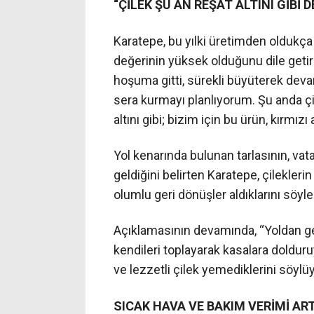
“ÇİLEK ŞU AN REŞAT ALTINI GİBİ D
Karatepe, bu yılki üretimden oldukç
değerinin yüksek olduğunu dile getir
hoşuma gitti, sürekli büyüterek deva
sera kurmayı planlıyorum. Şu anda çi
altını gibi; bizim için bu ürün, kırmızı
Yol kenarında bulunan tarlasının, vat
geldiğini belirten Karatepe, çilekleri
olumlu geri dönüşler aldıklarını söyle
Açıklamasının devamında, “Yoldan g
kendileri toplayarak kasalara doldur
ve lezzetli çilek yemediklerini söylüyo
SICAK HAVA VE BAKIM VERİMİ AR