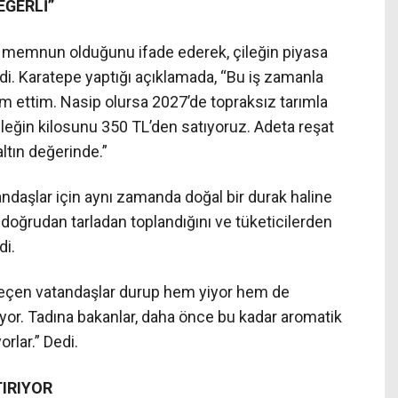
EĞERLİ”
a memnun olduğunu ifade ederek, çileğin piyasa
di. Karatepe yaptığı açıklamada, “Bu iş zamanla
m ettim. Nasip olursa 2027’de topraksız tarımla
leğin kilosunu 350 TL’den satıyoruz. Adeta reşat
 altın değerinde.”
andaşlar için aynı zamanda doğal bir durak haline
n doğrudan tarladan toplandığını ve tüketicilerden
di.
eçen vatandaşlar durup hem yiyor hem de
uyor. Tadına bakanlar, daha önce bu kadar aromatik
rlar.” Dedi.
TIRIYOR