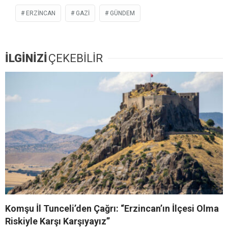
ERZINCAN
GAZI
GÜNDEM
İLGİNİZİ
ÇEKEBİLİR
Komşu İl Tunceli’den Çağrı: “Erzincan’ın İlçesi Olma
Riskiyle Karşı Karşıyayız”