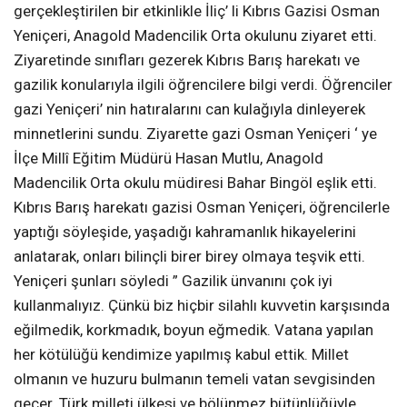
gerçekleştirilen bir etkinlikle İliç’ li Kıbrıs Gazisi Osman
Yeniçeri, Anagold Madencilik Orta okulunu ziyaret etti.
Ziyaretinde sınıfları gezerek Kıbrıs Barış harekatı ve
gazilik konularıyla ilgili öğrencilere bilgi verdi. Öğrenciler
gazi Yeniçeri’ nin hatıralarını can kulağıyla dinleyerek
minnetlerini sundu. Ziyarette gazi Osman Yeniçeri ‘ ye
İlçe Millî Eğitim Müdürü Hasan Mutlu, Anagold
Madencilik Orta okulu müdiresi Bahar Bingöl eşlik etti.
Kıbrıs Barış harekatı gazisi Osman Yeniçeri, öğrencilerle
yaptığı söyleşide, yaşadığı kahramanlık hikayelerini
anlatarak, onları bilinçli birer birey olmaya teşvik etti.
Yeniçeri şunları söyledi ” Gazilik ünvanını çok iyi
kullanmalıyız. Çünkü biz hiçbir silahlı kuvvetin karşısında
eğilmedik, korkmadık, boyun eğmedik. Vatana yapılan
her kötülüğü kendimize yapılmış kabul ettik. Millet
olmanın ve huzuru bulmanın temeli vatan sevgisinden
geçer. Türk milleti ülkesi ve bölünmez bütünlüğüyle