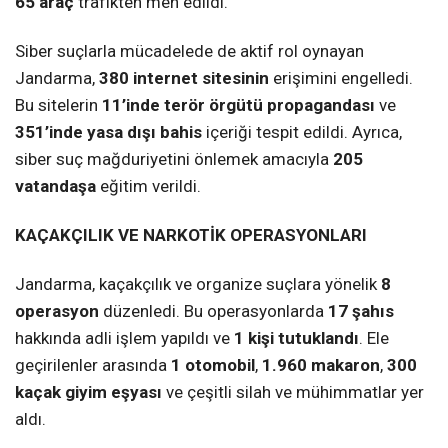
65 araç
trafikten men edildi.
Siber suçlarla mücadelede de aktif rol oynayan
Jandarma,
380 internet sitesinin
erişimini engelledi.
Bu sitelerin
11’inde terör örgütü propagandası
ve
351’inde yasa dışı bahis
içeriği tespit edildi. Ayrıca,
siber suç mağduriyetini önlemek amacıyla
205
vatandaşa
eğitim verildi.
KAÇAKÇILIK VE NARKOTİK OPERASYONLARI
Jandarma, kaçakçılık ve organize suçlara yönelik
8
operasyon
düzenledi. Bu operasyonlarda
17 şahıs
hakkında adli işlem yapıldı ve
1 kişi tutuklandı
. Ele
geçirilenler arasında
1 otomobil
,
1.960 makaron
,
300
kaçak giyim eşyası
ve çeşitli silah ve mühimmatlar yer
aldı.