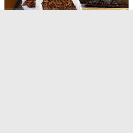
Yurt Dışına Yöresel Lezzet Taşınıyor
Yaz tatili vesilesiyle Avrupa ve farklı ülkelerden
memleketleri Erzincan’a dönen gurbetçiler, dönüş
yolculuğu öncesinde kente özgü lezzetleri temin etmek
için Buğday Meydanı’na adeta akın ediyor. Yıl boyunca
özlemini çektikleri doğal ve geleneksel ürünleri satın
almak isteyen vatandaşlar, hem kendi tüketimleri hem
de yurt dışındaki yakınlarına götürmek üzere yoğun
miktarda alışveriş yapıyor.