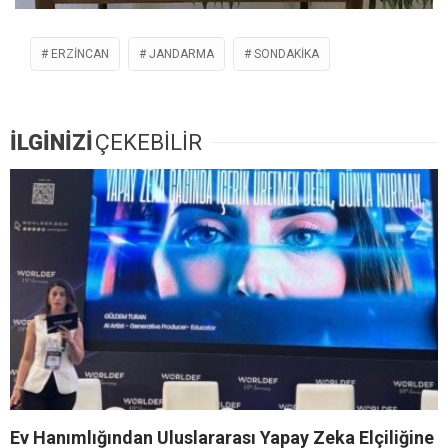
ERZİNCAN
JANDARMA
SONDAKIKA
İLGİNİZİ
ÇEKEBİLİR
Ev Hanımlığından Uluslararası Yapay Zeka Elçiliğine