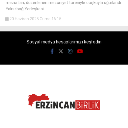
mezunları, düzenlenen mezuniyet töreniyle coşkuyla uğurlandı.
Yalnızbağ Yerleşkesi
20 Haziran 2025 Cuma 16:15
Sosyal medya hesaplarımızı keşfedin