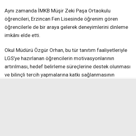
Aynı zamanda İMKB Müşir Zeki Paşa Ortaokulu
öğrencileri, Erzincan Fen Lisesinde öğrenim gören
öğrencilerle de bir araya gelerek deneyimlerini dinleme
imkânı elde etti.
Okul Müdürü Özgür Orhan, bu tür tanıtım faaliyetleriyle
LGS’ye hazırlanan öğrencilerin motivasyonlarının
artırılması, hedef belirleme süreçlerine destek olunması
ve bilinçli tercih yapmalarına katkı sağlanmasının
amaçlandığını belirterek, “Bu tür eğitim amaçlı ziyaretler,
öğrencilerimizin hedeflerini somutlaştırmaları açısından
önem taşımaktadır. Fen liseleri gibi nitelikli eğitim
kurumlarını yerinde görmek, öğrencilerimizin
motivasyonunu artırmakta ve gelecek ile ilgili
planlamalarına katkı sağlamaktadır. Bu süreçte
öğrencilerimize rehberlik eden öğretmenlerimize