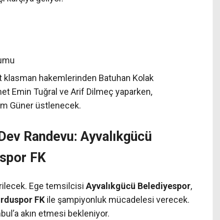
yumu
t klasman hakemlerinden Batuhan Kolak
et Emin Tuğral ve Arif Dilmeç yaparken,
im Güner üstlenecek.
 Dev Randevu: Ayvalıkgücü
uspor FK
rilecek. Ege temsilcisi
Ayvalıkgücü Belediyespor
,
Orduspor FK
ile şampiyonluk mücadelesi verecek.
anbul’a akın etmesi bekleniyor.