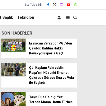
Bizi Takip Edin
Sağlık
Teknoloji
SON HABERLER
Erzincan Vefaspor PGL’den
Çekildi: Katılım Hakkı
Kavakyoluspor’a Geçti
Çöl Kaplanı Fahreddin
Paşa’nın Hüzünlü Emaneti:
Çakırbay Göreve Dua ve Vefa
ile Başladı
Taşın Dile Geldiği Yer:
Tercan Mama Hatun Türbesi