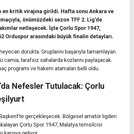
n kritik virajına girildi. Hafta sonu Ankara ve
l maçıyla, önümüzdeki sezon TFF 2. Lig’de
ımlar netleşecek. İşte Çorlu Spor 1947,
52 Orduspor arasındaki büyük finalin detayları.
 heyecan dorukta. Gruplarını başarıyla tamamlayan
lü camia, tarafsız sahalarda kozlarını paylaşacak.
aç programı ve hakem atamaları belli oldu.
da Nefesler Tutulacak: Çorlu
şilyurt
Başkent’te gerçekleşecek. Bölgesel amatör ligden
akalayan Çorlu Spor 1947, Malatya temsilcisi
ı karşıya geliyor.