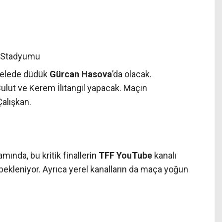
m Stadyumu
elede düdük
Gürcan Hasova
’da olacak.
Bulut ve Kerem İlitangil yapacak. Maçın
alışkan.
amında, bu kritik finallerin
TFF YouTube
kanalı
bekleniyor. Ayrıca yerel kanalların da maça yoğun