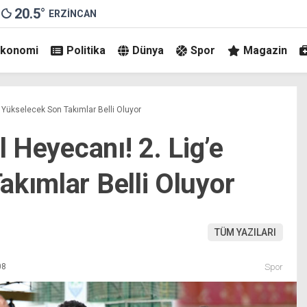
20.5
°
ERZINCAN
Ekonomi
Politika
Dünya
Spor
Magazin
’e Yükselecek Son Takımlar Belli Oluyor
l Heyecanı! 2. Lig’e
akımlar Belli Oluyor
TÜM YAZILARI
08
Spor