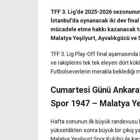
TFF 3. Lig’de 2025-2026 sezonunun e
İstanbul’da oynanacak iki dev fina
mücadele etme hakkı kazanacak tak
Malatya Yeşilyurt, Ayvalıkgücü ve 
TFF 3. Lig Play-Off final aşamasında
ve rakiplerini tek tek eleyen dört kök
Futbolseverlerin merakla beklediği m
Cumartesi Günü Ankara’
Spor 1947 – Malatya Ye
Hafta sonunun ilk büyük randevusu 
yükseldikten sonra büyük bir çıkış y
Malatya Yeşilyurt Spor Kulübü ile karş