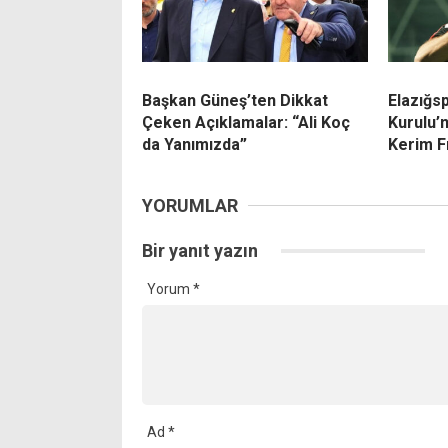
Başkan Güneş’ten Dikkat
Elazığs
Çeken Açıklamalar: “Ali Koç
Kurulu’
da Yanımızda”
Kerim F
YORUMLAR
Bir yanıt yazın
Yorum
*
Ad
*