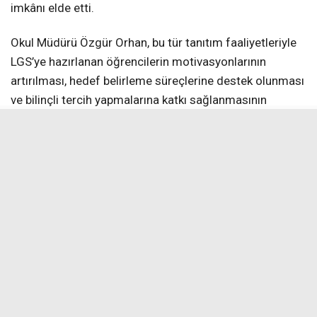
imkânı elde etti.
Okul Müdürü Özgür Orhan, bu tür tanıtım faaliyetleriyle
LGS’ye hazırlanan öğrencilerin motivasyonlarının
artırılması, hedef belirleme süreçlerine destek olunması
ve bilinçli tercih yapmalarına katkı sağlanmasının
amaçlandığını belirterek, “Bu tür eğitim amaçlı ziyaretler,
öğrencilerimizin hedeflerini somutlaştırmaları açısından
önem taşımaktadır. Fen liseleri gibi nitelikli eğitim
kurumlarını yerinde görmek, öğrencilerimizin
motivasyonunu artırmakta ve gelecek ile ilgili
planlamalarına katkı sağlamaktadır. Bu süreçte
öğrencilerimize rehberlik eden öğretmenlerimize
teşekkür eder, tüm öğrencilerimize LGS yolculuklarında
başarılar dilerim. Öğrencilerimizin akademik
gelişimlerini destekleyen bu etkinliklere devam
edeceğiz. Ayrıca bizleri samimiyetle karşılayan, okul