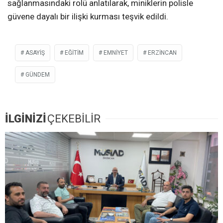
sağlanmasındaki rolü anlatılarak, miniklerin polisle
güvene dayalı bir ilişki kurması teşvik edildi.
ASAYİŞ
EĞITIM
EMNİYET
ERZINCAN
GÜNDEM
İLGİNİZİ
ÇEKEBİLİR