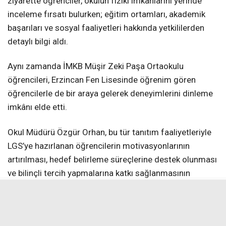
ziyarette öğrenciler, okulun fiziki imkânlarını yerinde
inceleme fırsatı bulurken; eğitim ortamları, akademik
başarıları ve sosyal faaliyetleri hakkında yetkililerden
detaylı bilgi aldı.
Aynı zamanda İMKB Müşir Zeki Paşa Ortaokulu
öğrencileri, Erzincan Fen Lisesinde öğrenim gören
öğrencilerle de bir araya gelerek deneyimlerini dinleme
imkânı elde etti.
Okul Müdürü Özgür Orhan, bu tür tanıtım faaliyetleriyle
LGS’ye hazırlanan öğrencilerin motivasyonlarının
artırılması, hedef belirleme süreçlerine destek olunması
ve bilinçli tercih yapmalarına katkı sağlanmasının
amaçlandığını belirterek, “Bu tür eğitim amaçlı ziyaretler,
öğrencilerimizin hedeflerini somutlaştırmaları açısından
önem taşımaktadır. Fen liseleri gibi nitelikli eğitim