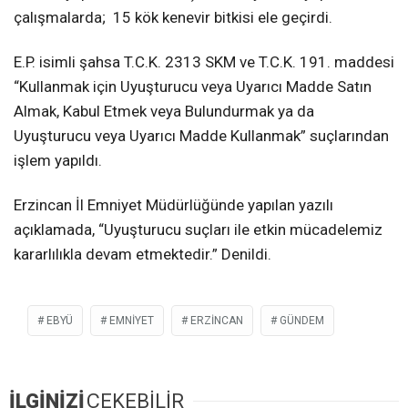
çalışmalarda; 15 kök kenevir bitkisi ele geçirdi.
E.P. isimli şahsa T.C.K. 2313 SKM ve T.C.K. 191. maddesi
“Kullanmak için Uyuşturucu veya Uyarıcı Madde Satın
Almak, Kabul Etmek veya Bulundurmak ya da
Uyuşturucu veya Uyarıcı Madde Kullanmak” suçlarından
işlem yapıldı.
Erzincan İl Emniyet Müdürlüğünde yapılan yazılı
açıklamada, “Uyuşturucu suçları ile etkin mücadelemiz
kararlılıkla devam etmektedir.” Denildi.
EBYÜ
EMNIYET
ERZINCAN
GÜNDEM
İLGİNİZİ
ÇEKEBİLİR